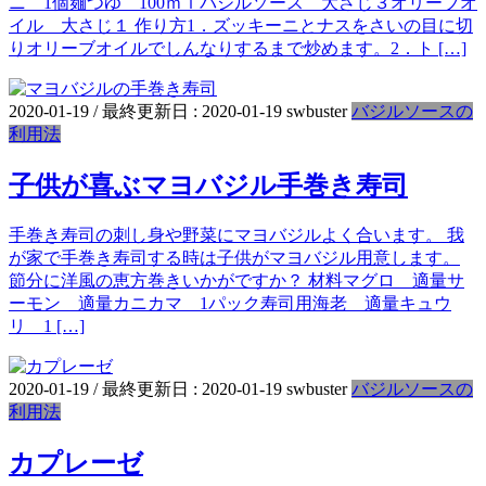
ニ 1個麺つゆ 100ｍｌバジルソース 大さじ３オリーブオ
イル 大さじ１ 作り方1．ズッキーニとナスをさいの目に切
りオリーブオイルでしんなりするまで炒めます。2．ト […]
2020-01-19
/ 最終更新日 :
2020-01-19
swbuster
バジルソースの
利用法
子供が喜ぶマヨバジル手巻き寿司
手巻き寿司の刺し身や野菜にマヨバジルよく合います。 我
が家で手巻き寿司する時は子供がマヨバジル用意します。
節分に洋風の恵方巻きいかがですか？ 材料マグロ 適量サ
ーモン 適量カニカマ 1パック寿司用海老 適量キュウ
リ 1 […]
2020-01-19
/ 最終更新日 :
2020-01-19
swbuster
バジルソースの
利用法
カプレーゼ