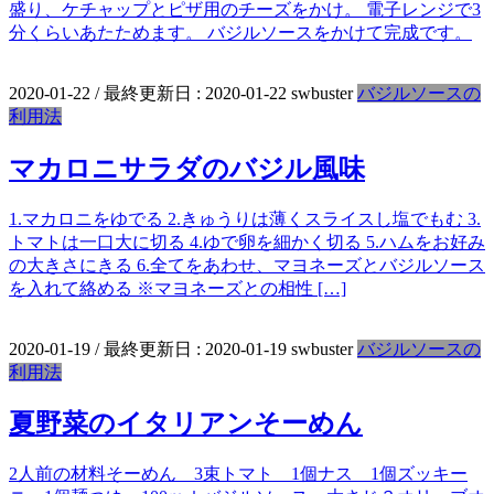
盛り、ケチャップとピザ用のチーズをかけ。 電子レンジで3
分くらいあたためます。 バジルソースをかけて完成です。
2020-01-22
/ 最終更新日 :
2020-01-22
swbuster
バジルソースの
利用法
マカロニサラダのバジル風味
1.マカロニをゆでる 2.きゅうりは薄くスライスし塩でもむ 3.
トマトは一口大に切る 4.ゆで卵を細かく切る 5.ハムをお好み
の大きさにきる 6.全てをあわせ、マヨネーズとバジルソース
を入れて絡める ※マヨネーズとの相性 […]
2020-01-19
/ 最終更新日 :
2020-01-19
swbuster
バジルソースの
利用法
夏野菜のイタリアンそーめん
2人前の材料そーめん 3束トマト 1個ナス 1個ズッキー